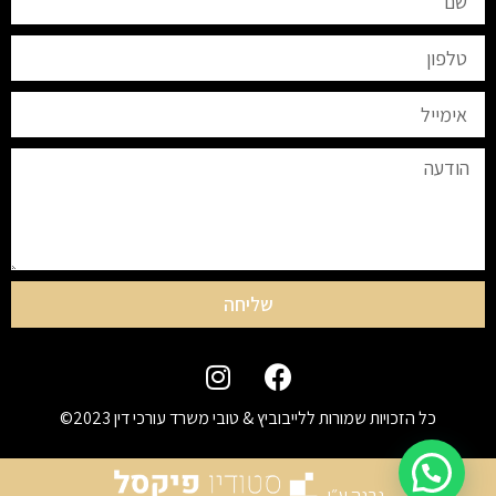
שליחה
כל הזכויות שמורות ללייבוביץ & טובי משרד עורכי דין 2023©
נבנה ע״י